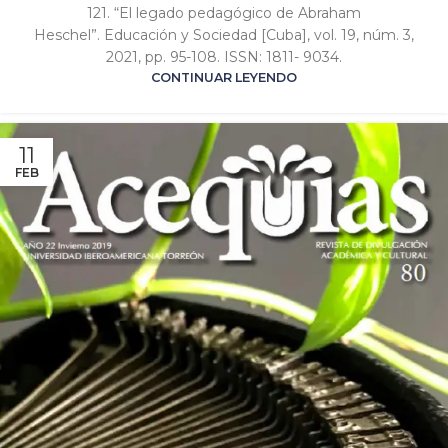
121. “El legado pedagógico de Abraham
Heschel”. Educación y Sociedad [Cuba], vol. 19, núm. 3,
2021, pp. 95-108. ISSN: 1811- 9034.
CONTINUAR LEYENDO
11
FEB