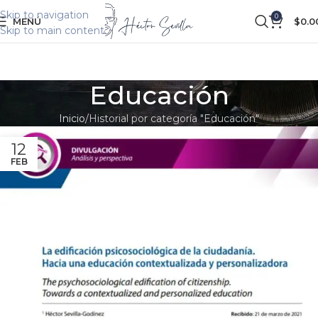
Skip to navigation
0
MENÚ
$
0.0
Skip to main content
Educación
Inicio
Historial por categoría "Educación"
12
FEB