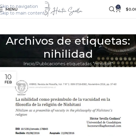
Skip to navigation
0
MENÚ
$
0.0
Skip to main content
Archivos de etiquetas:
nihilidad
Inicio
Publicaciones etiquetadas "nihilidad"
10
FEB