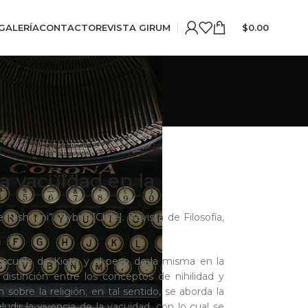
GALERÍA
CONTACTO
REVISTA GIRUM
$
0.00
a vacuidad en la
Nishitani”. Hybris [Chile]. Revista de Filosofía,
la escuela de Kioto y el peso de la misma en la
 distinción entre los conceptos de nihilidad y
obre la religión; en tal sentido, se aborda la
eludir la vivencia de la vacuidad, con lo cual se