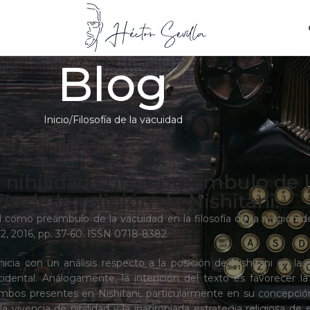
Blog
Inicio
Filosofía de la vacuidad
a nihilidad como preámbulo de l
fía de la religión de Nishitani.
d como preámbulo de la vacuidad en la filosofía de la religión de 
 2, 2016, pp. 37-60. ISSN 0718-8382.
 inicia con un análisis respecto a la posición de Nishitani en 
ccidental. Análogamente, la intención del texto es favorecer la
mbos presentes en Nishitani, particularmente en su concepción s
la vivencia de nihilidad y la inapropiada estrategia religiosa de 