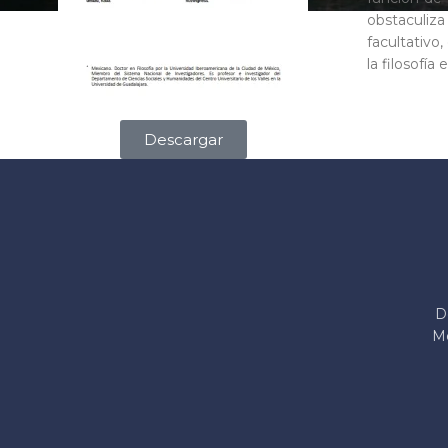
obstaculiz
facultativo
la filosofía 
Descargar
D
Me