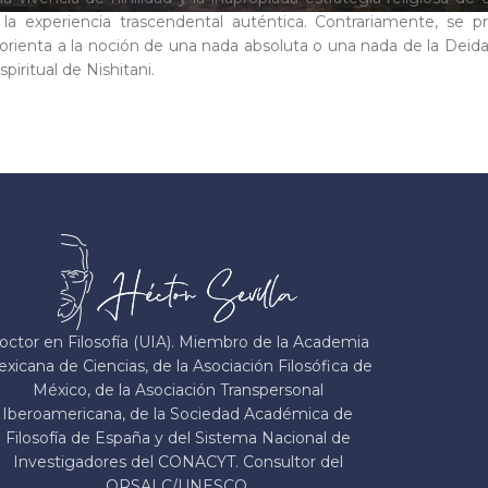
a la experiencia trascendental auténtica. Contrariamente, se
, orienta a la noción de una nada absoluta o una nada de la Dei
espiritual de Nishitani.
octor en Filosofía (UIA). Miembro de la Academia
xicana de Ciencias, de la Asociación Filosófica de
México, de la Asociación Transpersonal
Iberoamericana, de la Sociedad Académica de
Filosofía de España y del Sistema Nacional de
Investigadores del CONACYT. Consultor del
ORSALC/UNESCO.