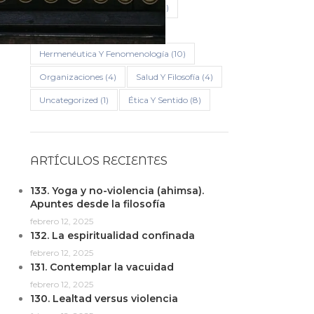
Filosofía En Torno A La Nada
(17)
Filosofía Y Sociedad
(12)
Hermenéutica Y Fenomenología
(10)
Organizaciones
(4)
Salud Y Filosofía
(4)
Uncategorized
(1)
Ética Y Sentido
(8)
ARTÍCULOS RECIENTES
133. Yoga y no-violencia (ahimsa).
Apuntes desde la filosofía
febrero 12, 2025
132. La espiritualidad confinada
febrero 12, 2025
131. Contemplar la vacuidad
febrero 12, 2025
130. Lealtad versus violencia