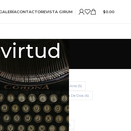
GALERÍA
CONTACTO
REVISTA GIRUM
$
0.00
 virtud
FILTRAR POR TEMA
Antropología Filosófica
(12)
Arte
(5)
Educación
(14)
El Problema De Dios
(6)
Filosofía De La Religión
(17)
Filosofía De La Vacuidad
(16)
Filosofía De Lo Transpersonal
(8)