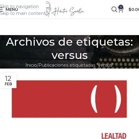
Skip to navigation
0
MENÚ
$
0.0
Skip to main content
Archivos de etiquetas:
versus
Inicio
Publicaciones etiquetadas "versus"
12
FEB