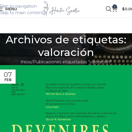
Skip to navigation
0
MENÚ
$
0.0
Skip to main content
Archivos de etiquetas:
valoración
Inicio
Publicaciones etiquetadas "valoración"
07
FEB