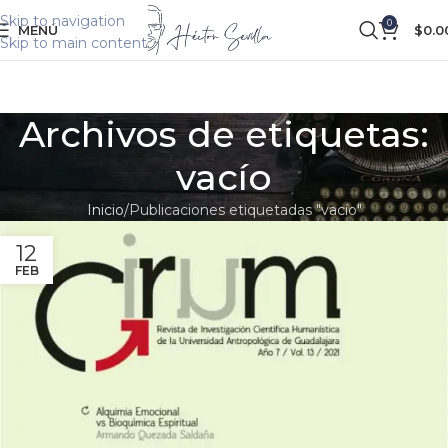
Skip to navigation
0
MENÚ
$
0.0
Skip to main content
Archivos de etiquetas:
vacío
Inicio
Publicaciones etiquetadas "vacío"
12
FEB