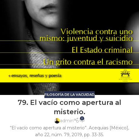
FILOSOFÍA DE LA VACUIDAD
79. El vacío como apertura al
misterio.
0
admin
“El vacío como apertura al misterio”. Acequias [México],
año 22, núm. 79, 2019, pp. 33-35.