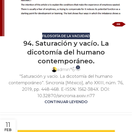
FILOSOFÍA DE LA VACUIDAD
94. Saturación y vacío. La
dicotomía del humano
contemporáneo.
0
admin
“Saturación y vacío. La dicotomía del humano
contemporáneo”. Sincronía [México], año XXIII, núm. 76,
2019, pp. 448-468. E-ISSN: 1562-384X. DOI:
10.32870/sincronia.axxiv.n77
CONTINUAR LEYENDO
11
FEB