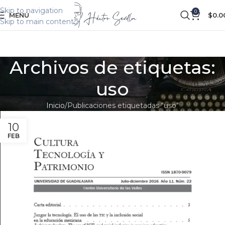
Skip to navigation
0
MENÚ
$
0.0
Skip to main content
Archivos de etiquetas:
uso
Inicio
Publicaciones etiquetadas "uso"
10
FEB