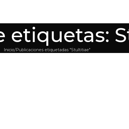
 etiquetas: St
Inicio
Publicaciones etiquetadas "Stultitiae"