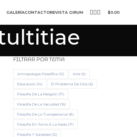
GALERÍA
CONTACTO
REVISTA GIRUM
$
0.00
ultitiae
FILTRAR POR TEMA
Antropología Filosófica
(12)
Arte
(5)
Educación
(14)
El Problema De Dios
(6)
Filosofía De La Religión
(17)
Filosofía De La Vacuidad
(16)
Filosofía De Lo Transpersonal
(8)
Filosofía En Torno A La Nada
(17)
Filosofía Y Sociedad
(12)