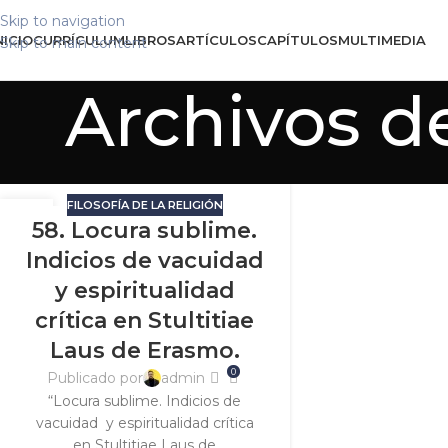
Skip to navigation
NICIO
CURRÍCULUM
LIBROS
ARTÍCULOS
CAPÍTULOS
MULTIMEDIA
Skip to main content
Archivos de
FILOSOFÍA DE LA RELIGIÓN
11
58. Locura sublime.
FEB
Indicios de vacuidad
y espiritualidad
crítica en Stultitiae
Laus de Erasmo.
0
Publicado por
admin
“Locura sublime. Indicios de
vacuidad y espiritualidad crítica
en Stultitiae Laus de