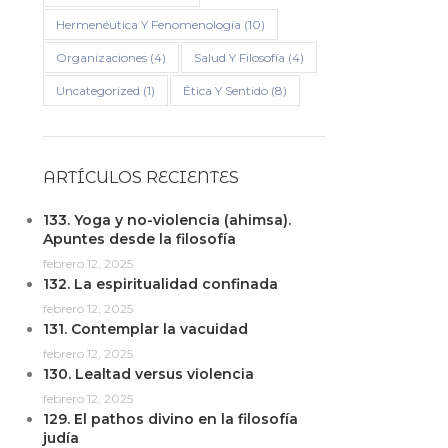
Hermenéutica Y Fenomenología
(10)
Organizaciones
(4)
Salud Y Filosofía
(4)
Uncategorized
(1)
Ética Y Sentido
(8)
ARTÍCULOS RECIENTES
133. Yoga y no-violencia (ahimsa).
Apuntes desde la filosofía
febrero 12, 2025
132. La espiritualidad confinada
febrero 12, 2025
131. Contemplar la vacuidad
febrero 12, 2025
130. Lealtad versus violencia
febrero 12, 2025
129. El pathos divino en la filosofía
judía