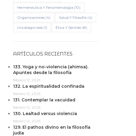
Hermenéutica Y Fenomenología
(10)
Organizaciones
(4)
Salud Y Filosofía
(4)
Uncategorized
(1)
Ética Y Sentido
(8)
ARTÍCULOS RECIENTES
133. Yoga y no-violencia (ahimsa).
Apuntes desde la filosofía
febrero 12, 2025
132. La espiritualidad confinada
febrero 12, 2025
131. Contemplar la vacuidad
febrero 12, 2025
130. Lealtad versus violencia
febrero 12, 2025
129. El pathos divino en la filosofía
judía