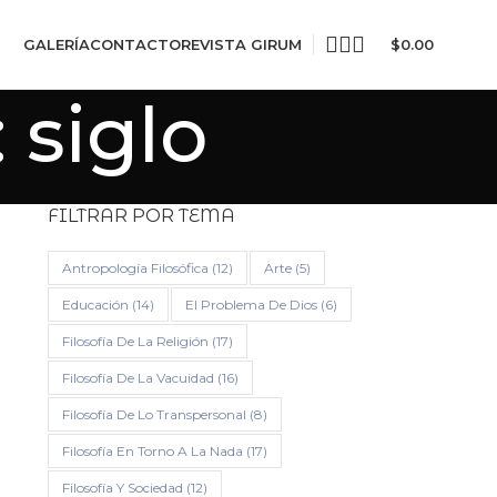
GALERÍA
CONTACTO
REVISTA GIRUM
$
0.00
 siglo
FILTRAR POR TEMA
Antropología Filosófica
(12)
Arte
(5)
Educación
(14)
El Problema De Dios
(6)
Filosofía De La Religión
(17)
Filosofía De La Vacuidad
(16)
Filosofía De Lo Transpersonal
(8)
Filosofía En Torno A La Nada
(17)
Filosofía Y Sociedad
(12)