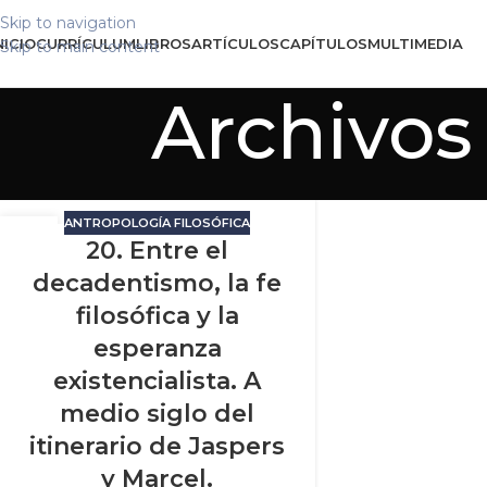
Skip to navigation
NICIO
CURRÍCULUM
LIBROS
ARTÍCULOS
CAPÍTULOS
MULTIMEDIA
Skip to main content
Archivos 
ANTROPOLOGÍA FILOSÓFICA
07
20. Entre el
FEB
decadentismo, la fe
filosófica y la
esperanza
existencialista. A
medio siglo del
itinerario de Jaspers
y Marcel.