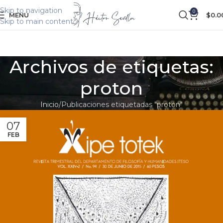
Skip to navigation
0
MENÚ
$
0.0
Skip to main content
Archivos de etiquetas:
proton
Inicio
Publicaciones etiquetadas "proton"
07
FEB