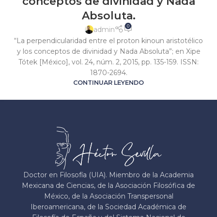
conceptos de divinidad y Nada
Absoluta.
0
admin
“La perpendicularidad entre el proton kinoun aristotélico
y los conceptos de divinidad y Nada Absoluta”; en Xipe
Tótek [México], vol. 24, núm. 2, 2015, pp. 135-159. ISSN:
1870-2694.
CONTINUAR LEYENDO
Doctor en Filosofía (UIA). Miembro de la Academia
Mexicana de Ciencias, de la Asociación Filosófica de
México, de la Asociación Transpersonal
Iberoamericana, de la Sociedad Académica de