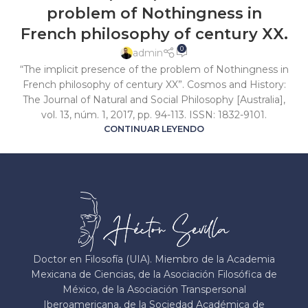
problem of Nothingness in
French philosophy of century XX.
0
admin
“The implicit presence of the problem of Nothingness in
French philosophy of century XX”. Cosmos and History:
The Journal of Natural and Social Philosophy [Australia],
vol. 13, núm. 1, 2017, pp. 94-113. ISSN: 1832-9101.
CONTINUAR LEYENDO
Doctor en Filosofía (UIA). Miembro de la Academia
Mexicana de Ciencias, de la Asociación Filosófica de
México, de la Asociación Transpersonal
Iberoamericana, de la Sociedad Académica de