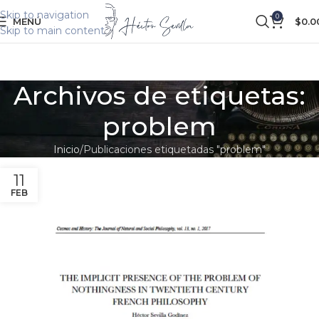
Skip to navigation
0
MENÚ
$
0.0
Skip to main content
Archivos de etiquetas:
problem
Inicio
Publicaciones etiquetadas "problem"
11
FEB