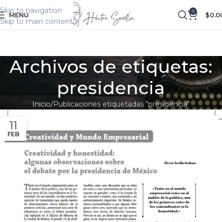
Skip to navigation
0
MENÚ
$
0.0
Skip to main content
Archivos de etiquetas:
presidencia
Inicio
Publicaciones etiquetadas "presidencia"
11
FEB