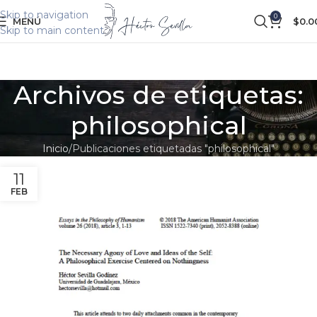
Skip to navigation
0
MENÚ
$
0.0
Skip to main content
Archivos de etiquetas:
philosophical
Inicio
Publicaciones etiquetadas "philosophical"
11
FEB