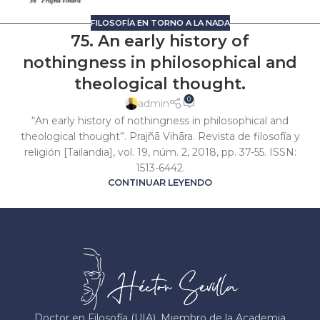
FILOSOFÍA EN TORNO A LA NADA
75. An early history of
nothingness in philosophical and
theological thought.
0
admin
“An early history of nothingness in philosophical and
theological thought”. Prajñā Vihāra. Revista de filosofía y
religión [Tailandia], vol. 19, núm. 2, 2018, pp. 37-55. ISSN:
1513-6442.
CONTINUAR LEYENDO
Doctor en Filosofía (UIA). Miembro de la Academia