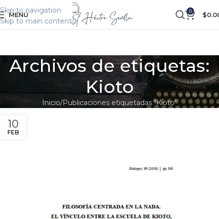
Skip to navigation
0
MENÚ
$
0.0
Skip to main content
Archivos de etiquetas:
Kioto
Inicio
Publicaciones etiquetadas "Kioto"
10
FEB