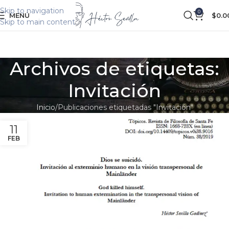
Skip to navigation
0
MENÚ
$
0.0
Skip to main content
Archivos de etiquetas:
Invitación
Inicio
Publicaciones etiquetadas "Invitación"
11
FEB