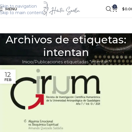
Skip to navigation
0
MENÚ
$
0.0
Skip to main content
Archivos de etiquetas:
intentan
Inicio
Publicaciones etiquetadas "intentan"
12
FEB