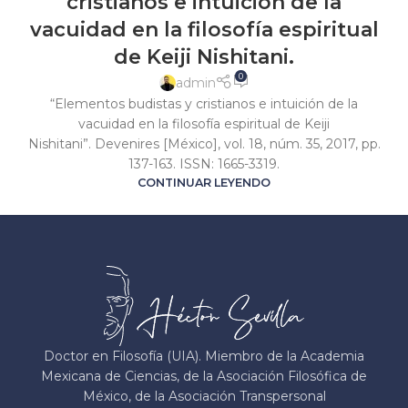
cristianos e intuición de la
vacuidad en la filosofía espiritual
de Keiji Nishitani.
0
admin
“Elementos budistas y cristianos e intuición de la
vacuidad en la filosofía espiritual de Keiji
Nishitani”. Devenires [México], vol. 18, núm. 35, 2017, pp.
137-163. ISSN: 1665-3319.
CONTINUAR LEYENDO
Doctor en Filosofía (UIA). Miembro de la Academia
Mexicana de Ciencias, de la Asociación Filosófica de
México, de la Asociación Transpersonal