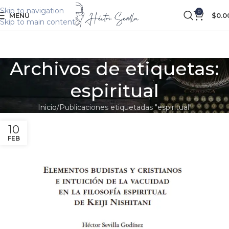
Skip to navigation
0
MENÚ
$
0.0
Skip to main content
Archivos de etiquetas:
espiritual
Inicio
Publicaciones etiquetadas "espiritual"
10
FEB