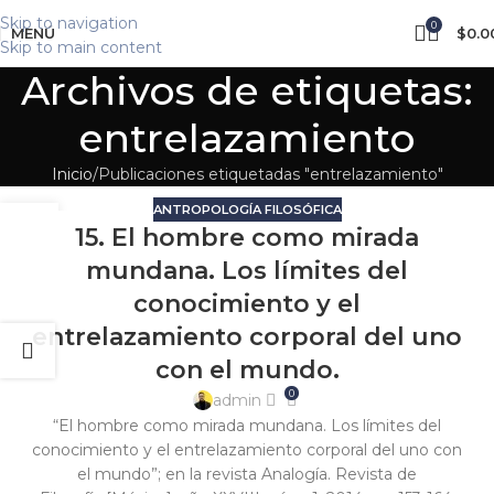
Skip to navigation
0
MENÚ
$
0.0
Skip to main content
Archivos de etiquetas:
entrelazamiento
Inicio
Publicaciones etiquetadas "entrelazamiento"
ANTROPOLOGÍA FILOSÓFICA
07
15. El hombre como mirada
FEB
mundana. Los límites del
conocimiento y el
entrelazamiento corporal del uno
con el mundo.
0
admin
“El hombre como mirada mundana. Los límites del
conocimiento y el entrelazamiento corporal del uno con
el mundo”; en la revista Analogía. Revista de