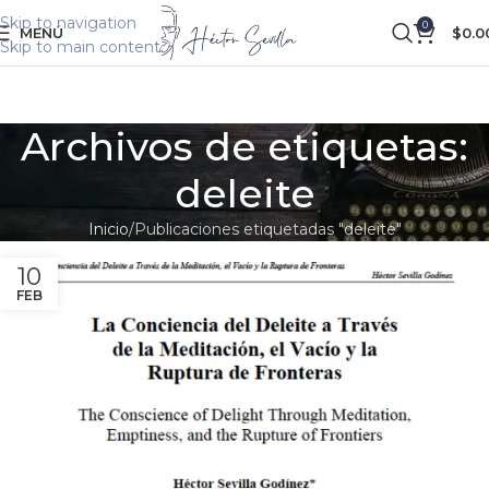
Skip to navigation
0
MENÚ
$
0.0
Skip to main content
Archivos de etiquetas:
deleite
Inicio
Publicaciones etiquetadas "deleite"
10
FEB