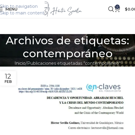
Skip to navigation
0
MENÚ
$
0.0
Skip to main content
Archivos de etiquetas:
contemporáneo
Inicio
Publicaciones etiquetadas "contemporáneo"
12
FEB