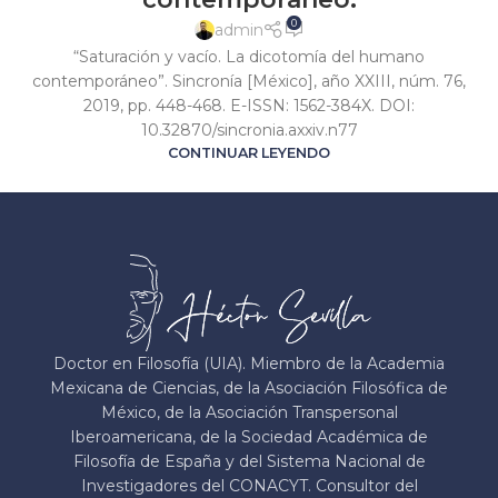
0
admin
“Saturación y vacío. La dicotomía del humano
contemporáneo”. Sincronía [México], año XXIII, núm. 76,
2019, pp. 448-468. E-ISSN: 1562-384X. DOI:
10.32870/sincronia.axxiv.n77
CONTINUAR LEYENDO
Doctor en Filosofía (UIA). Miembro de la Academia
Mexicana de Ciencias, de la Asociación Filosófica de
México, de la Asociación Transpersonal
Iberoamericana, de la Sociedad Académica de
Filosofía de España y del Sistema Nacional de
Investigadores del CONACYT. Consultor del