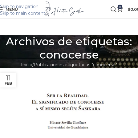
Skip to navigation
0
MENÚ
$
0.0
Skip to main content
Archivos de etiquetas:
conocerse
Inicio
Publicaciones etiquetadas "conocerse"
11
FEB