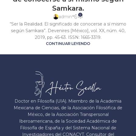
Samkara.
0
admin
“Ser la Realidad. El significado de conocerse a sí mismo
según Samkara”. Devenires [México], vol. XX, núm. 40,
2019, pp. 45-63. ISSN: 1665-3319.
CONTINUAR LEYENDO
Doctor en Filosofía (UIA). Miembro de la Academia
Mexicana de Ciencias, de la Asociación Filosófica de
México, de la Asociación Transpersonal
Iberoamericana, de la Sociedad Académica de
Filosofía de España y del Sistema Nacional de
Investigadores del CONACYT. Consultor del