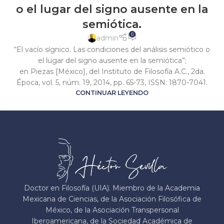
o el lugar del signo ausente en la
semiótica.
0
admin
“El vacío sígnico. Las condiciones del análisis semiótico o
el lugar del signo ausente en la semiótica”;
en Piezas [México], del Instituto de Filosofía A.C., 2da.
Época, vol. 5, núm. 19, 2014, pp. 65-73, ISSN: 1870-7041.
CONTINUAR LEYENDO
Doctor en Filosofía (UIA). Miembro de la Academia
Mexicana de Ciencias, de la Asociación Filosófica de
México, de la Asociación Transpersonal
Iberoamericana, de la Sociedad Académica de