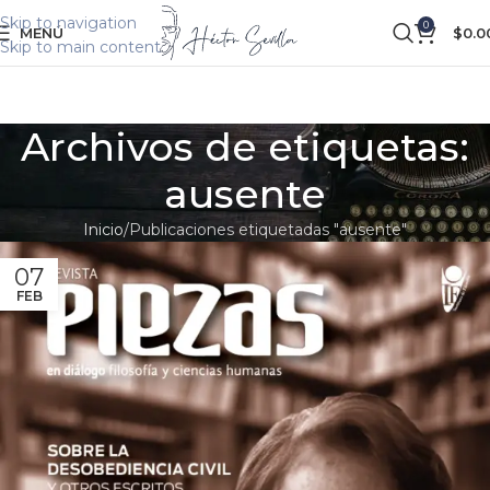
Skip to navigation
0
MENÚ
$
0.0
Skip to main content
Archivos de etiquetas:
ausente
Inicio
Publicaciones etiquetadas "ausente"
07
FEB