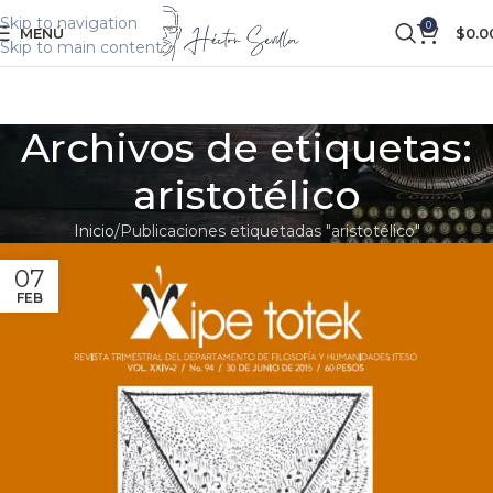
Skip to navigation
0
MENÚ
$
0.0
Skip to main content
Archivos de etiquetas:
aristotélico
Inicio
Publicaciones etiquetadas "aristotélico"
07
FEB