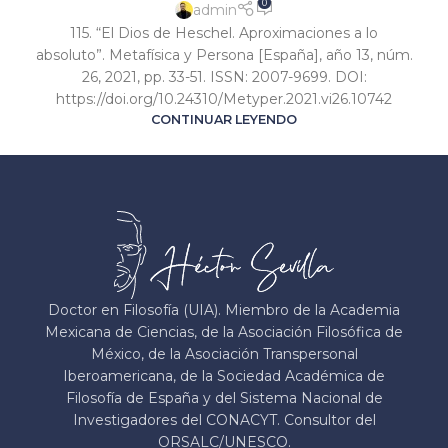
0
admin
115. “El Dios de Heschel. Aproximaciones a lo
absoluto”. Metafísica y Persona [España], año 13, núm.
26, 2021, pp. 33-51. ISSN: 2007-9699. DOI:
https://doi.org/10.24310/Metyper.2021.vi26.10742
CONTINUAR LEYENDO
Doctor en Filosofía (UIA). Miembro de la Academia
Mexicana de Ciencias, de la Asociación Filosófica de
México, de la Asociación Transpersonal
Iberoamericana, de la Sociedad Académica de
Filosofía de España y del Sistema Nacional de
Investigadores del CONACYT. Consultor del
ORSALC/UNESCO.