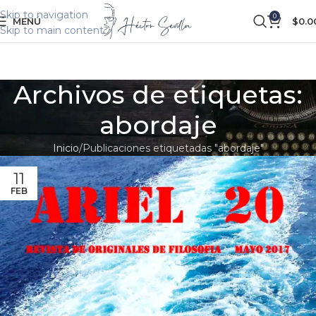
Skip to navigation
0
MENÚ
$
0.0
Skip to main content
Archivos de etiquetas:
abordaje
Inicio
Publicaciones etiquetadas "abordaje"
11
FEB