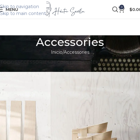
Skip to navigation
0
MENÚ
$
0.0
Skip to main content
Accessories
Inicio
Accessories
TODOS
ACCESSORIES
DECOR
FURNITURE
KITCHEN
LIGHTIN