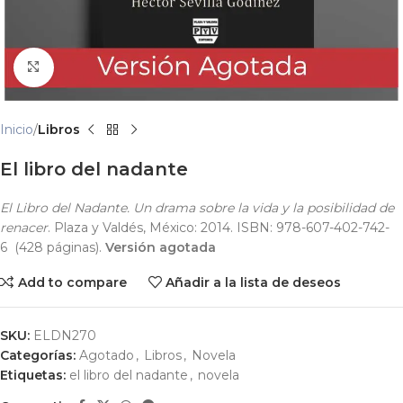
Click para agrandar
Inicio
Libros
El libro del nadante
El Libro del Nadante. Un drama sobre la vida y la posibilidad de
renacer
. Plaza y Valdés, México: 2014. ISBN: 978-607-402-742-
6 (428 páginas).
Versión agotada
Add to compare
Añadir a la lista de deseos
SKU:
ELDN270
Categorías:
Agotado
,
Libros
,
Novela
Etiquetas:
el libro del nadante
,
novela