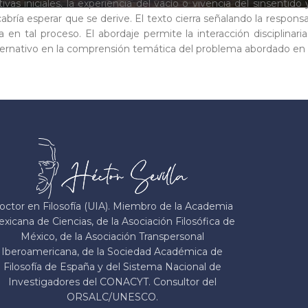
tivas iniciales, la experiencia del vacío o vivencia del sinsentid
abría esperar que se derive. El texto cierra señalando la responsa
a en tal proceso. El abordaje permite la interacción disciplinaria
ernativo en la comprensión temática del problema abordado en
octor en Filosofía (UIA). Miembro de la Academia
xicana de Ciencias, de la Asociación Filosófica de
México, de la Asociación Transpersonal
Iberoamericana, de la Sociedad Académica de
Filosofía de España y del Sistema Nacional de
Investigadores del CONACYT. Consultor del
ORSALC/UNESCO.