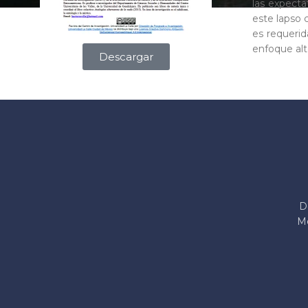
las expecta
este lapso c
es requerid
enfoque alt
Descargar
D
Me