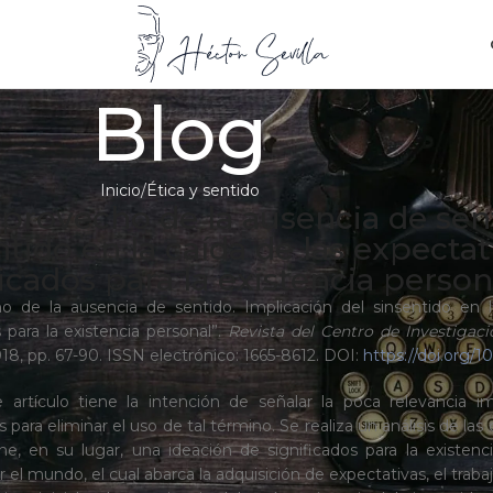
Blog
Inicio
Ética y sentido
l provecho de la ausencia de sen
ntido en la caída de las expectat
ficados para la existencia person
ho de la ausencia de sentido. Implicación del sinsentido en l
 para la existencia personal”.
Revista del Centro de Investigaci
18, pp. 67-90. ISSN electrónico: 1665-8612. DOI:
https://doi.org/1
e artículo tiene la intención de señalar la poca relevancia i
para eliminar el uso de tal término. Se realiza un análisis de la
e, en su lugar, una ideación de significados para la existenci
l mundo, el cual abarca la adquisición de expectativas, el trabajo