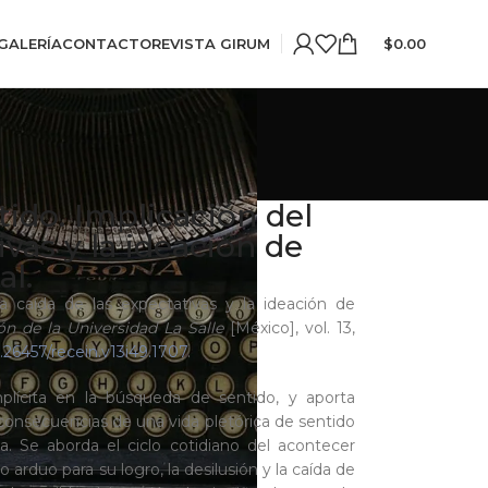
GALERÍA
CONTACTO
REVISTA GIRUM
$
0.00
tido. Implicación del
ivas y la ideación de
al.
a caída de las expectativas y la ideación de
ón de la Universidad La Salle
[México], vol. 13,
0.26457/recein.v13i49.1707
.
mplícita en la búsqueda de sentido, y aporta
s consecuencias de una vida pletórica de sentido
a. Se aborda el ciclo cotidiano del acontecer
 arduo para su logro, la desilusión y la caída de